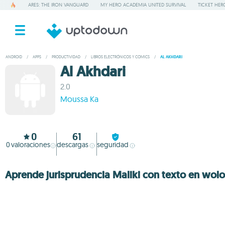
ARES: THE IRON VANGUARD
MY HERO ACADEMIA UNITED SURVIVAL
TICKET HER
ANDROID
/
APPS
/
PRODUCTIVIDAD
/
LIBROS ELECTRÓNICOS Y COMICS
/
AL AKHDARI
Al Akhdari
2.0
Moussa Ka
0
61
0
valoraciones
descargas
seguridad
Aprende jurisprudencia Maliki con texto en wolo