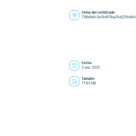
Firma del certificado
738bfb6c3e19d913ba26d225fd4b
Fecha
3 sep. 2025
Tamaño
77.83 MB