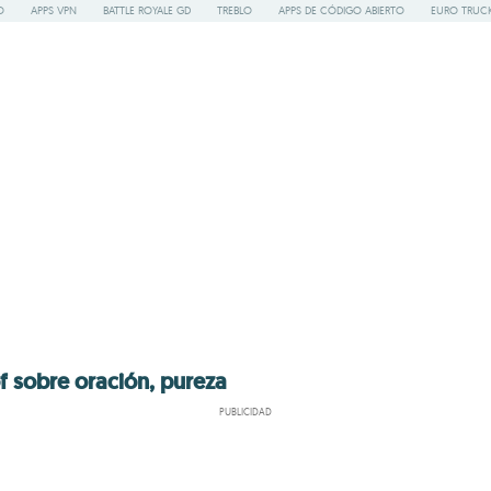
O
APPS VPN
BATTLE ROYALE GD
TREBLO
APPS DE CÓDIGO ABIERTO
EURO TRUCK
f sobre oración, pureza
PUBLICIDAD