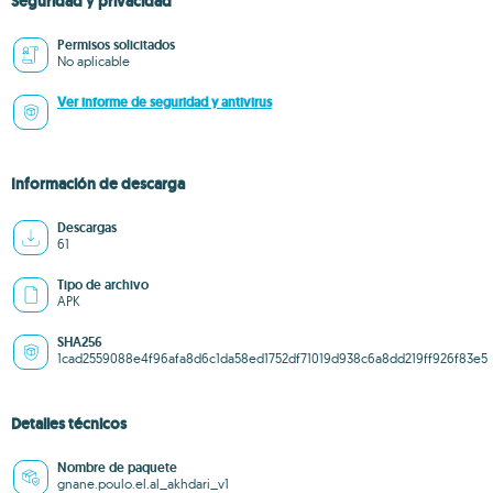
Seguridad y privacidad
Permisos solicitados
No aplicable
Ver informe de seguridad y antivirus
Información de descarga
Descargas
61
Tipo de archivo
APK
SHA256
1cad2559088e4f96afa8d6c1da58ed1752df71019d938c6a8dd219ff926f83e5
Detalles técnicos
Nombre de paquete
gnane.poulo.el.al_akhdari_v1